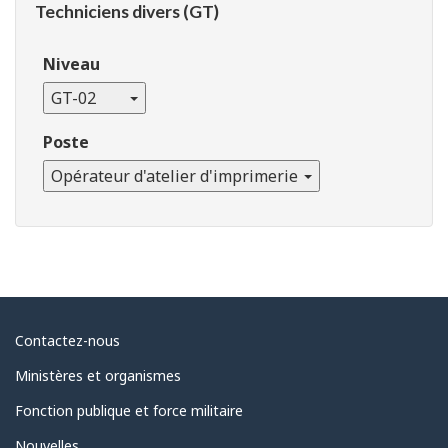
Techniciens divers (GT)
Niveau
GT-02
Poste
Opérateur d'atelier d'imprimerie
À
Contactez-nous
propos
Ministères et organismes
du
Fonction publique et force militaire
gouvernement
Nouvelles