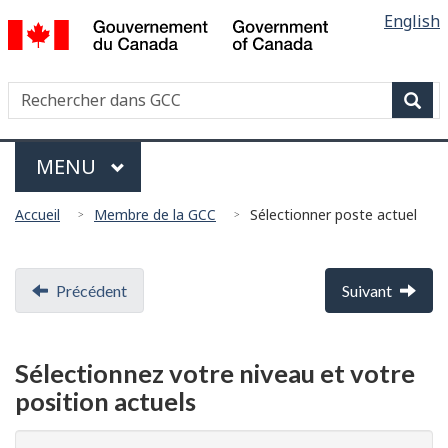
Sélectio
/
English
Skip
Skip
Switch
Government
de
to
to
to
of
main
"About
basic
la
Canada
Recherche
Rechercher
content
government"
HTML
langue
dans
version
Rech
Garde
Menu
Côtière
MAIN
MENU
Canadienne
Vous
Accueil
Membre de la GCC
Sélectionner poste actuel
êtes
ici
Document
:
Précédent
Suivant
navigation
Sélectionnez votre niveau et votre
position actuels