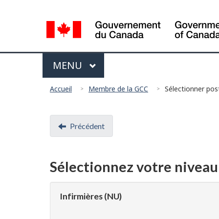
Sélection
de
la
langue
Menu
MAIN
MENU
Vous
Accueil
Membre de la GCC
Sélectionner pos
êtes
ici
Document
Précédent
:
navigation
Sélectionnez votre niveau 
Infirmières (NU)