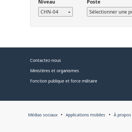
Niveau
Poste
CHN-04
Sélectionner une p
À
Contactez-nous
propos
Ministères et organismes
du
Fonction publique et force militaire
gouvernement
À
Médias sociaux
Applications mobiles
À propos
propos