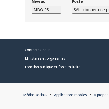
Niveau
Poste
MDO-05
Sélectionner une p
À
Contactez-nous
propos
Ministères et organismes
du
Fonction publique et force militaire
gouvernement
À
Médias sociaux
Applications mobiles
À propos
propos