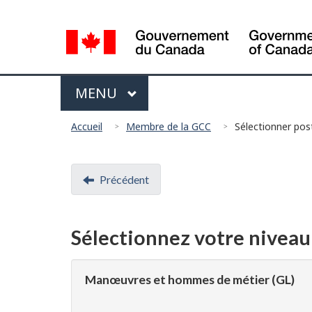
Sélection
de
la
langue
Menu
MAIN
MENU
Vous
Accueil
Membre de la GCC
Sélectionner pos
êtes
ici
Document
Précédent
:
navigation
Sélectionnez votre niveau 
Manœuvres et hommes de métier (GL)