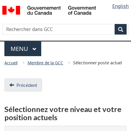
Sélectio
/
English
Skip
Skip
Switch
Government
de
to
to
to
of
main
"About
basic
la
Canada
Recherche
Rechercher
content
government"
HTML
langue
dans
version
Rech
Garde
Menu
Côtière
MAIN
MENU
Canadienne
Vous
Accueil
Membre de la GCC
Sélectionner poste actuel
êtes
ici
Document
:
Précédent
navigation
Sélectionnez votre niveau et votre
position actuels