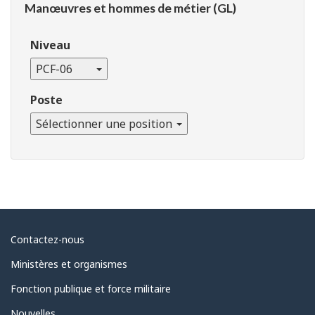
Manœuvres et hommes de métier (GL)
Niveau
PCF-06
Poste
Sélectionner une position
À
Contactez-nous
propos
Ministères et organismes
du
Fonction publique et force militaire
gouvernement
Nouvelles