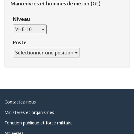
Manœuvres et hommes de métier (GL)
Niveau
VHE-10
Poste
Sélectionner une position
À
Contactez-nous
propos
Ministères et organismes
du
Fonction publique et force militaire
gouvernement
Nouvelles