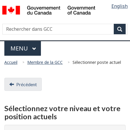
Sélectio
/
English
Skip
Skip
Switch
Government
de
to
to
to
of
main
"About
basic
la
Canada
Recherche
Rechercher
content
government"
HTML
langue
dans
version
Rech
Garde
Menu
Côtière
MAIN
MENU
Canadienne
Vous
Accueil
Membre de la GCC
Sélectionner poste actuel
êtes
ici
Document
:
Précédent
navigation
Sélectionnez votre niveau et votre
position actuels